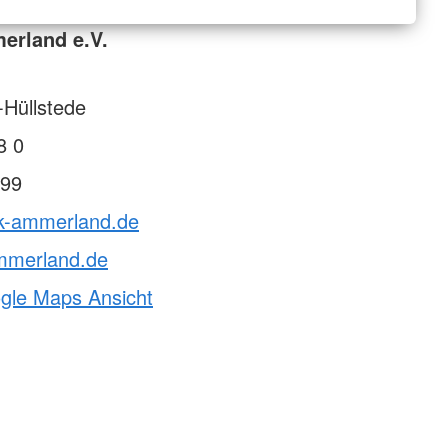
erland e.V.
Hüllstede
8 0
99
rk-ammerland.de
mmerland.de
ogle Maps Ansicht