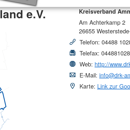
and e.V.
Kreisverband Amm
Am Achterkamp 2
26655
Westerstede-
Telefon:
04488 102
Telefax:
044881028
Web:
http://www.d
E-Mail:
info@drk-a
Karte:
Link zur Go