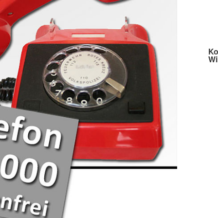
Ko
Wi