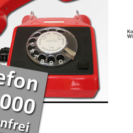
Ko
Wi