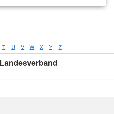
T
U
V
W
X
Y
Z
Landesverband