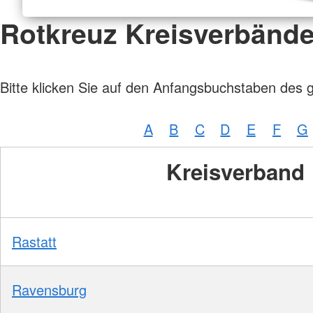
Rotkreuz Kreisverbänd
Bitte klicken Sie auf den Anfangsbuchstaben des 
A
B
C
D
E
F
G
Kreisverband
Rastatt
Ravensburg