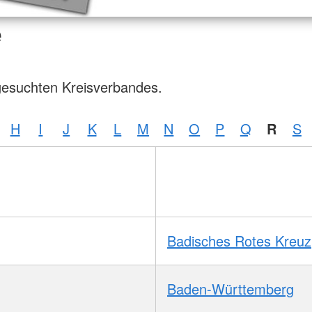
e
gesuchten Kreisverbandes.
H
I
J
K
L
M
N
O
P
Q
R
S
Badisches Rotes Kreuz
Baden-Württemberg