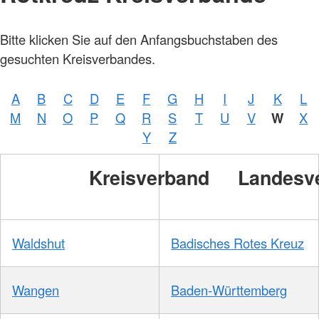
Bitte klicken Sie auf den Anfangsbuchstaben des
gesuchten Kreisverbandes.
A
B
C
D
E
F
G
H
I
J
K
L
M
N
O
P
Q
R
S
T
U
V
W
X
Y
Z
Kreisverband
Landesv
Waldshut
Badisches Rotes Kreuz
Wangen
Baden-Württemberg