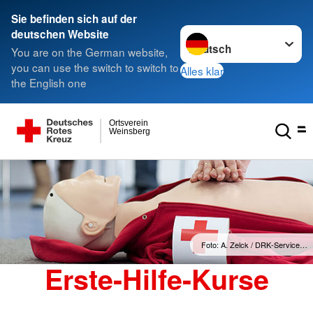
Sie befinden sich auf der
Sprache wechseln zu
deutschen Website
You are on the German website,
you can use the switch to switch to
Alles klar
the English one
Ortsverein
Weinsberg
Foto: A. Zelck / DRK-Service…
Erste-Hilfe-Kurse