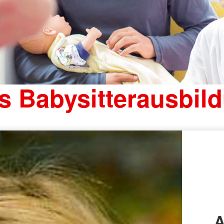
s Babysitterausbil
A