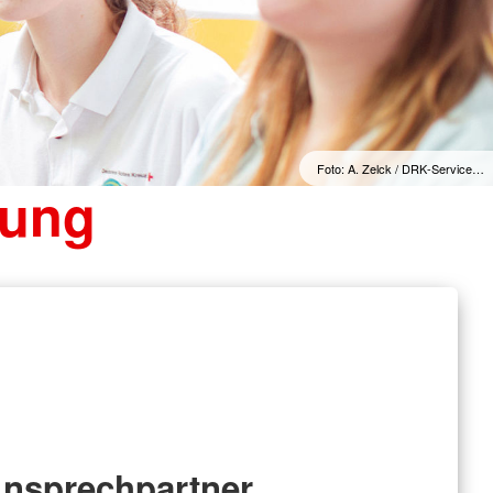
Foto: A. Zelck / DRK-Service…
dung
nsprechpartner