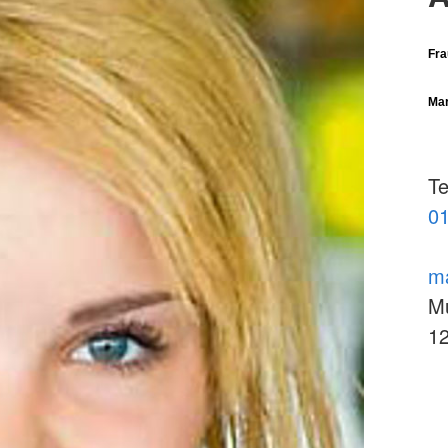
Fra
Mar
Te
01
ma
Mu
12