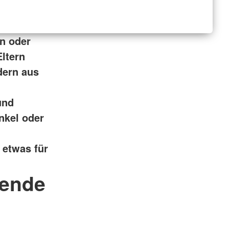
n oder
Eltern
dern aus
und
nkel oder
 etwas für
gende