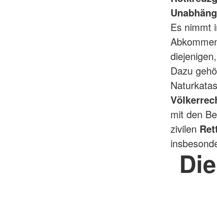
Unabhängig
Es nimmt i
Abkommen 
diejenigen
Dazu gehö
Naturkatas
Völkerrec
mit den B
zivilen
Ret
insbesond
Die