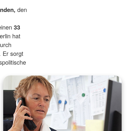
nden,
den
einen
33
rlin hat
durch
 Er sorgt
politische