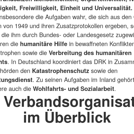
keit, Freiwilligkeit, Einheit und Universalität.
nsbesondere die Aufgaben wahr, die sich aus den
von 1949 und ihren Zusatzprotokollen ergeben, s
, die ihm durch Bundes- oder Landesgesetz zugewi
ren die
humanitäre Hilfe
in bewaffneten Konflikte
trophen sowie die
Verbreitung des humanitären
hts
. In Deutschland koordiniert das DRK in Zusam
ehörden den
Katastrophenschutz
sowie den
tungsdienst
. Zu seinen Aufgaben im Inland gehör
ere auch die
Wohlfahrts- und Sozialarbeit
.
 Verbandsorganisa
im Überblick