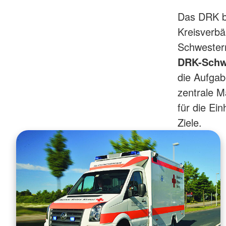
Das DRK b
Kreisverb
Schwester
DRK-Schw
die Aufgab
zentrale M
für die Ei
Ziele.