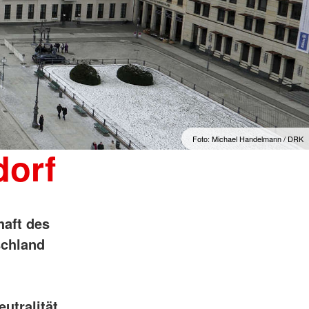
Foto: Michael Handelmann / DRK
dorf
haft des
schland
utralität,