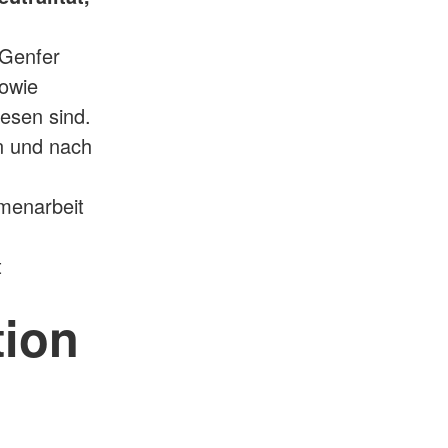
 Genfer
owie
esen sind.
n und nach
menarbeit
t
tion