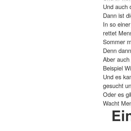
Und auch d
Dann ist d
In so eine
rettet Men
Sommer mu
Denn dann 
Aber auch 
Beispiel Wi
Und es ka
gesucht un
Oder es gi
Wacht Men
Ei