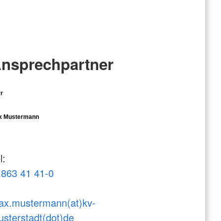
nsprechpartner
r
x Mustermann
l:
863 41 41-0
ax.mustermann(at)kv-
sterstadt(dot)de