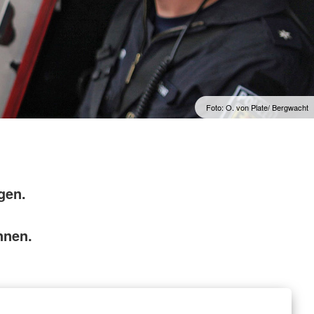
Foto: O. von Plate/ Bergwacht
rgen.
.
önnen.