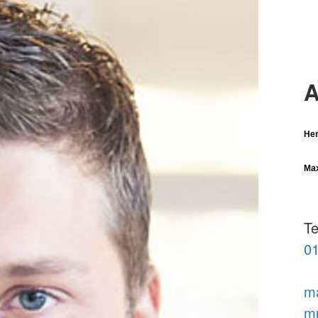
A
Her
Ma
Te
01
m
mu