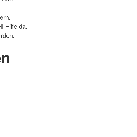
ern.
l Hilfe da.
erden.
en