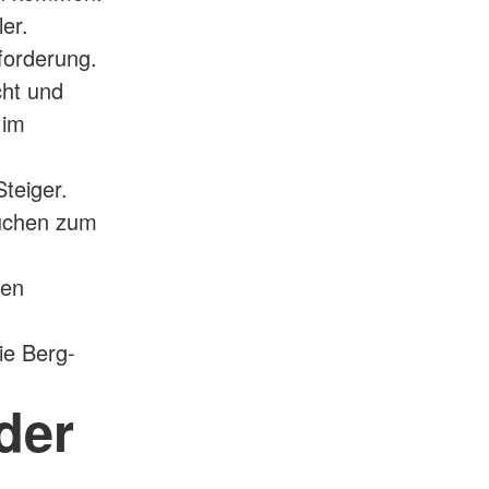
er.
forderung.
cht und
 im
teiger.
auchen zum
hen
ie Berg-
der