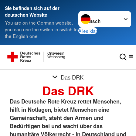
Sie befinden sich auf der
Sprache wechseln zu
deutschen Website
You are on the German website,
you can use the switch to switch to
Alles klar
the English one
Ortsverein
Weinsberg
Das DRK
Das DRK
Das Deutsche Rote Kreuz rettet Menschen,
hilft in Notlagen, bietet Menschen eine
Gemeinschaft, steht den Armen und
Bedürftigen bei und wacht über das
humanitäre Völkerrecht - in Deutschland und