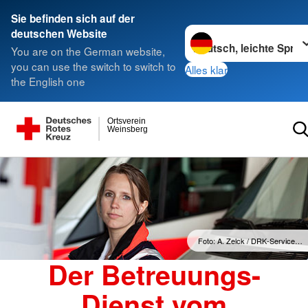
Sie befinden sich auf der
Sprache wechseln zu
deutschen Website
You are on the German website,
you can use the switch to switch to
Alles klar
the English one
Ortsverein
Weinsberg
Foto: A. Zelck / DRK-Service…
Der Betreuungs-
Dienst vom