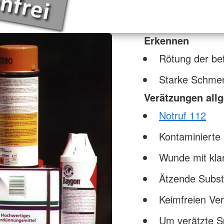
Erkennen
Rötung der bet
Starke Schme
Verätzungen all
Notruf 112
Kontaminierte 
Wunde mit kla
Ätzende Substa
Keimfreien Ve
Um verätzte S