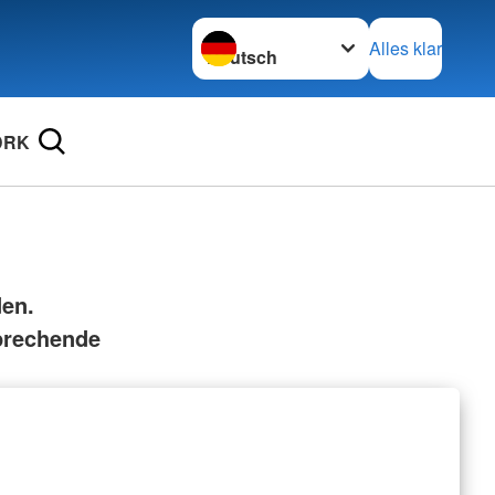
Sprache wechseln zu
Alles klar
DRK
den.
prechende