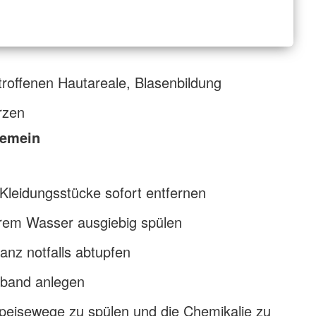
roffenen Hautareale, Blasenbildung
rzen
gemein
Kleidungsstücke sofort entfernen
rem Wasser ausgiebig spülen
nz notfalls abtupfen
rband anlegen
peisewege zu spülen und die Chemikalie zu