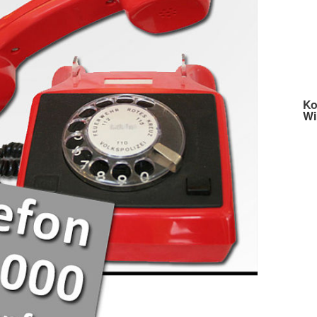
Ko
Wi