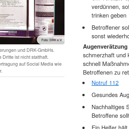
verdünnen, so
trinken geben
Betroffener so
sonst wiederh
Foto: DRK e.V.
Augenverätzung
iederungen und DRK-GmbHs.
schmerzhaft und 
itte ist nicht statthaft.
schnell Maßnahme
ertragung auf Social Media wie
r.
Betroffenen zu re
Notruf 112
Gesundes Aug
Nachhaltiges 
Betroffene soll
Ein Helfer häl