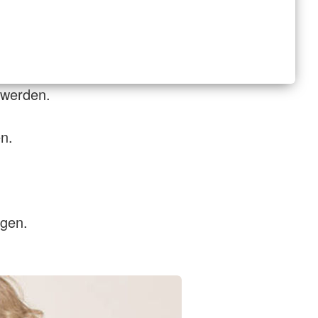
 werden.
n.
ngen.