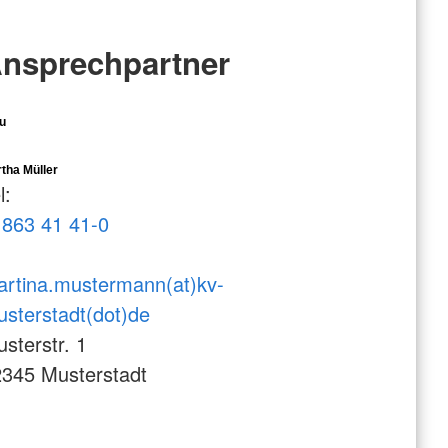
nsprechpartner
u
tha Müller
l:
863 41 41-0
rtina.mustermann(at)kv-
sterstadt(dot)de
sterstr. 1
345 Musterstadt