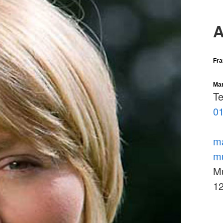
A
Fra
Mar
Te
01
ma
mu
Mu
12