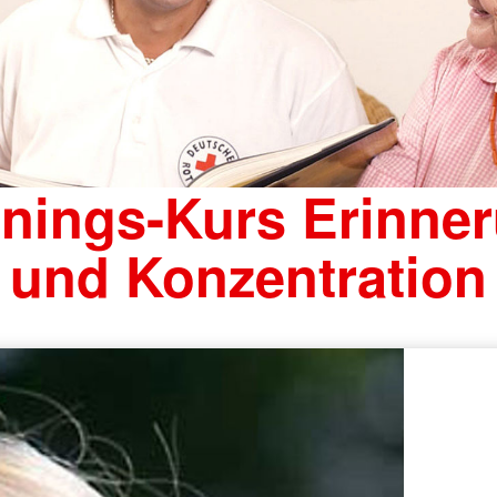
inings-Kurs Erinne
und Konzentration