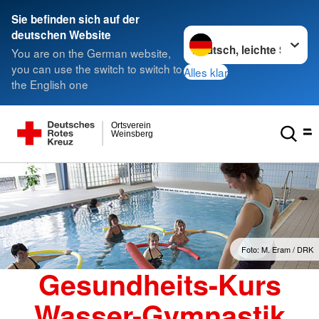
Sie befinden sich auf der
Sprache wechseln zu
deutschen Website
You are on the German website,
you can use the switch to switch to
Alles klar
the English one
Ortsverein
Weinsberg
Foto: M. Eram / DRK
Gesundheits-Kurs
Wasser-Gymnastik