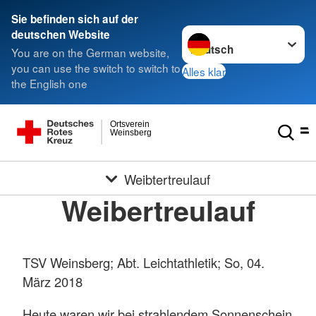
Sie befinden sich auf der
Sprache wechseln zu
deutschen Website
You are on the German website,
you can use the switch to switch to
Alles klar
the English one
Ortsverein
Weinsberg
Weibtertreulauf
Weibertreulauf
TSV Weinsberg; Abt. Leichtathletik; So, 04.
März 2018
Heute waren wir bei strahlendem Sonnenschein