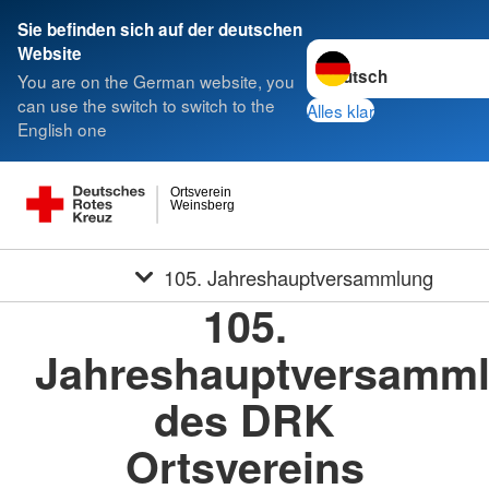
Sie befinden sich auf der deutschen
Sprache wechseln zu
Website
You are on the German website, you
can use the switch to switch to the
Alles klar
English one
Ortsverein
Weinsberg
105. Jahreshauptversammlung
105.
Jahreshauptversamm
des DRK
Ortsvereins